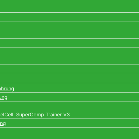
ahrung
ung
elCell, SuperComp Trainer V3
ung