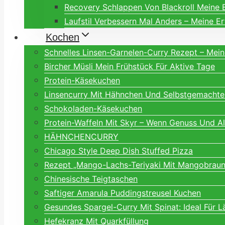
Recovery Schlappen Von Blackroll Meine 
Laufstil Verbessern Mal Anders – Meine E
Kochen
Schnelles Linsen-Garnelen-Curry Rezept – Mei
Bircher Müsli Mein Frühstück Für Aktive Tage
Protein-Käsekuchen
Linsencurry Mit Hähnchen Und Selbstgemachte
Schokoladen-Käsekuchen
Protein-Waffeln Mit Skyr – Wenn Genuss Und A
HÄHNCHENCURRY
Chicago Style Deep Dish Stuffed Pizza
Rezept „Mango-Lachs-Teriyaki Mit Mangobraune
Chinesische Teigtaschen
Saftiger Amarula Puddingstreusel Kuchen
Gesundes Spargel-Curry Mit Spinat: Ideal Für L
Hefekranz Mit Quarkfüllung