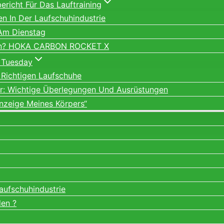
richt Für Das Lauftraining
ien In Der Laufschuhindustrie
 Am Dienstag
ein? HOKA CARBON ROCKET X
 Tuesday
 Richtigen Laufschuhe
er: Wichtige Überlegungen Und Ausrüstungen
nzeige Meines Körpers“
Laufschuhindustrie
den ?