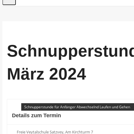
Schnupperstund
März 2024
Schnupperstunde für Anfänger Abwechselnd Laufen und Gehen
Details zum Termin
Freie Veytalschule Satzvey, Am Kirchturm 7