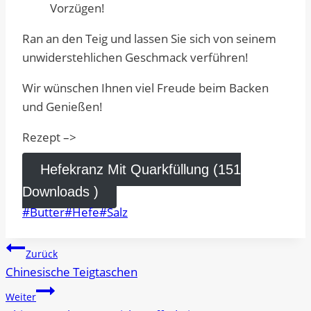
Ran an den Teig und lassen Sie sich von seinem
unwiderstehlichen Geschmack verführen!
Wir wünschen Ihnen viel Freude beim Backen
und Genießen!
Rezept –>
Hefekranz Mit Quarkfüllung (151
Downloads )
Schlagworte:
#
Butter
#
Hefe
#
Salz
Beitragsnavigation
Zurück
Chinesische Teigtaschen
Weiter