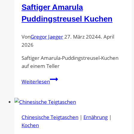
Saftiger Amarula
Firmenlauf,
#gemeinsamaktiv
Puddingstreusel Kuchen
und
Zieleinlauf
Von
Gregor Jaeger
27. März 2024
4. April
am
2026
Deutschen
Eck!
Saftiger Amarula-Puddingstreusel-Kuchen
auf einem Teller
Saftiger
Weiterlesen
Amarula
Puddingstreusel
Kuchen
Chinesische Teigtaschen
|
Ernährung
|
Kochen