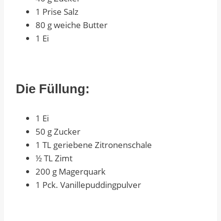
1 Prise Salz
80 g weiche Butter
1 Ei
Die Füllung:
1 Ei
50 g Zucker
1 TL geriebene Zitronenschale
½ TL Zimt
200 g Magerquark
1 Pck. Vanillepuddingpulver