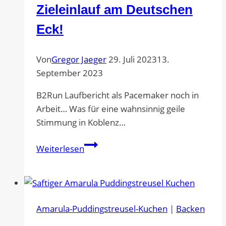
Zieleinlauf am Deutschen
Eck!
Von
Gregor Jaeger
29. Juli 2023
13.
September 2023
B2Run Laufbericht als Pacemaker noch in
Arbeit… Was für eine wahnsinnig geile
Stimmung in Koblenz…
B2Run
Weiterlesen
Koblenz
2023
–
der
Amarula-Puddingstreusel-Kuchen
|
Backen
ehemalige
münz