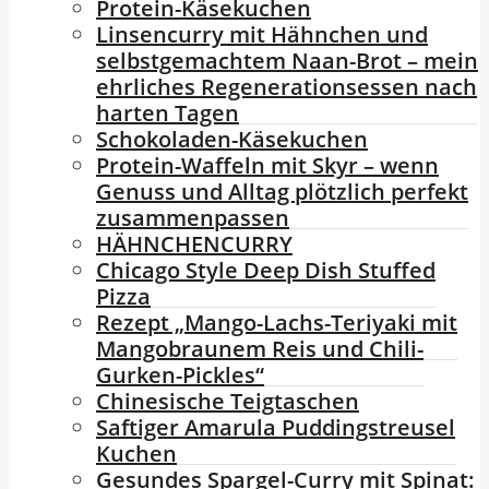
Protein-Käsekuchen
Linsencurry mit Hähnchen und
selbstgemachtem Naan-Brot – mein
ehrliches Regenerationsessen nach
harten Tagen
Schokoladen-Käsekuchen
Protein-Waffeln mit Skyr – wenn
Genuss und Alltag plötzlich perfekt
zusammenpassen
HÄHNCHENCURRY
Chicago Style Deep Dish Stuffed
Pizza
Rezept „Mango-Lachs-Teriyaki mit
Mangobraunem Reis und Chili-
Gurken-Pickles“
Chinesische Teigtaschen
Saftiger Amarula Puddingstreusel
Kuchen
Gesundes Spargel-Curry mit Spinat: