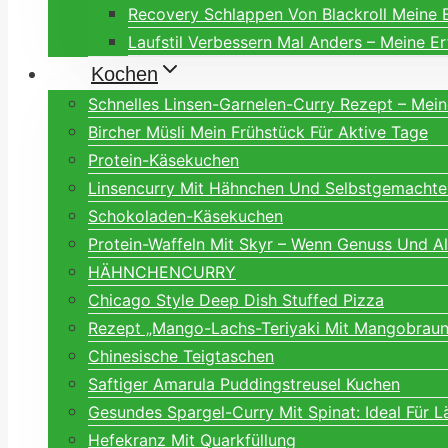
Recovery Schlappen Von Blackroll Meine 
Laufstil Verbessern Mal Anders – Meine E
Kochen
Schnelles Linsen-Garnelen-Curry Rezept – Mei
Bircher Müsli Mein Frühstück Für Aktive Tage
Protein-Käsekuchen
Linsencurry Mit Hähnchen Und Selbstgemachte
Schokoladen-Käsekuchen
Protein-Waffeln Mit Skyr – Wenn Genuss Und A
HÄHNCHENCURRY
Chicago Style Deep Dish Stuffed Pizza
Rezept „Mango-Lachs-Teriyaki Mit Mangobraune
Chinesische Teigtaschen
Saftiger Amarula Puddingstreusel Kuchen
Gesundes Spargel-Curry Mit Spinat: Ideal Für L
Hefekranz Mit Quarkfüllung