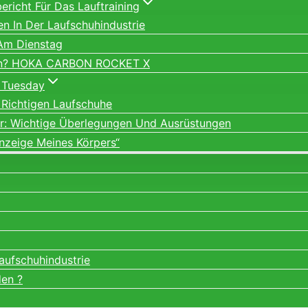
richt Für Das Lauftraining
ien In Der Laufschuhindustrie
 Am Dienstag
ein? HOKA CARBON ROCKET X
 Tuesday
 Richtigen Laufschuhe
er: Wichtige Überlegungen Und Ausrüstungen
nzeige Meines Körpers“
Laufschuhindustrie
den ?