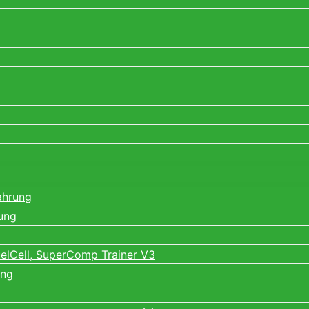
ahrung
ung
elCell, SuperComp Trainer V3
ung