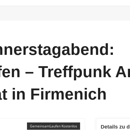
nnerstagabend:
n – Treffpunk A
t in Firmenich
GemeinsamLaufen Kostenlos
Details zu 