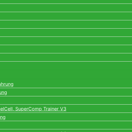
ahrung
ung
elCell, SuperComp Trainer V3
ung