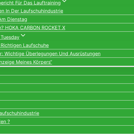
richt Für Das Lauftraining
ien In Der Laufschuhindustrie
 Am Dienstag
ein? HOKA CARBON ROCKET X
 Tuesday
 Richtigen Laufschuhe
er: Wichtige Überlegungen Und Ausrüstungen
nzeige Meines Körpers“
Laufschuhindustrie
den ?