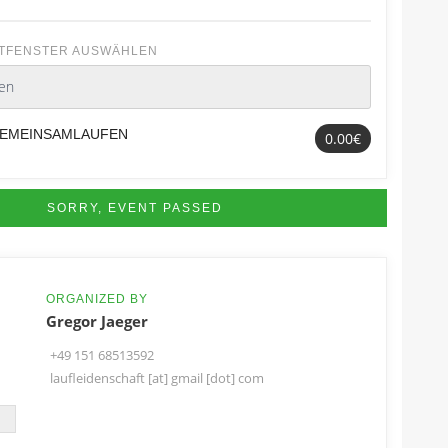
TFENSTER AUSWÄHLEN
EMEINSAMLAUFEN
0.00€
SORRY, EVENT PASSED
ORGANIZED BY
Gregor Jaeger
+49 151 68513592
laufleidenschaft [at] gmail [dot] com