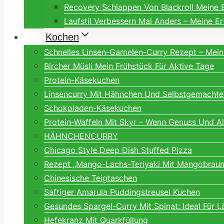
Recovery Schlappen Von Blackroll Meine 
Laufstil Verbessern Mal Anders – Meine E
Kochen
Schnelles Linsen-Garnelen-Curry Rezept – Mei
Bircher Müsli Mein Frühstück Für Aktive Tage
Protein-Käsekuchen
Linsencurry Mit Hähnchen Und Selbstgemachte
Schokoladen-Käsekuchen
Protein-Waffeln Mit Skyr – Wenn Genuss Und A
HÄHNCHENCURRY
Chicago Style Deep Dish Stuffed Pizza
Rezept „Mango-Lachs-Teriyaki Mit Mangobraune
Chinesische Teigtaschen
Saftiger Amarula Puddingstreusel Kuchen
Gesundes Spargel-Curry Mit Spinat: Ideal Für L
Hefekranz Mit Quarkfüllung