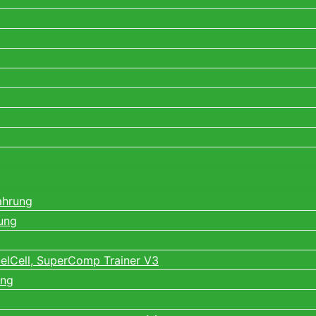
ahrung
ung
elCell, SuperComp Trainer V3
ung