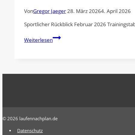
Von
Gregor Jaeger
28. März 2026
4. April 2026
Sportlicher Rückblick Februar 2026 Trainingstab
Mein
Weiterlesen
sportlicher
Rückblick
Februar
2026
–
Fokus
&
Aufbau
© 2026 laufennachplan.de
Datenschutz