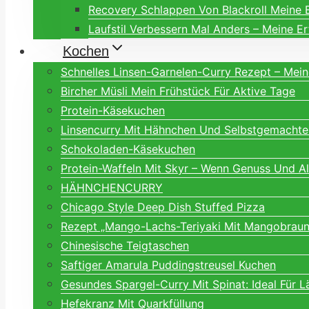
Recovery Schlappen Von Blackroll Meine 
Laufstil Verbessern Mal Anders – Meine E
Kochen
Schnelles Linsen-Garnelen-Curry Rezept – Mei
Bircher Müsli Mein Frühstück Für Aktive Tage
Protein-Käsekuchen
Linsencurry Mit Hähnchen Und Selbstgemachte
Schokoladen-Käsekuchen
Protein-Waffeln Mit Skyr – Wenn Genuss Und A
HÄHNCHENCURRY
Chicago Style Deep Dish Stuffed Pizza
Rezept „Mango-Lachs-Teriyaki Mit Mangobraune
Chinesische Teigtaschen
Saftiger Amarula Puddingstreusel Kuchen
Gesundes Spargel-Curry Mit Spinat: Ideal Für L
Hefekranz Mit Quarkfüllung