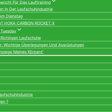
richt Für Das Lauftraining
ien In Der Laufschuhindustrie
 Am Dienstag
ein? HOKA CARBON ROCKET X
 Tuesday
 Richtigen Laufschuhe
er: Wichtige Überlegungen Und Ausrüstungen
nzeige Meines Körpers“
Laufschuhindustrie
den ?