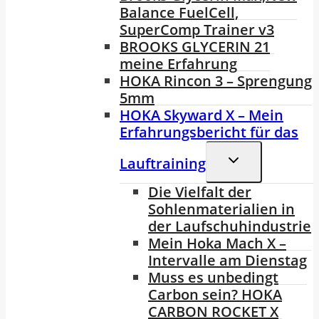
Balance FuelCell,
SuperComp Trainer v3
BROOKS GLYCERIN 21
meine Erfahrung
HOKA Rincon 3 – Sprengung
5mm
HOKA Skyward X – Mein
Erfahrungsbericht für das
Untermenü
Lauftraining
Umschalten
Die Vielfalt der
Sohlenmaterialien in
der Laufschuhindustrie
Mein Hoka Mach X –
Intervalle am Dienstag
Muss es unbedingt
Carbon sein? HOKA
CARBON ROCKET X