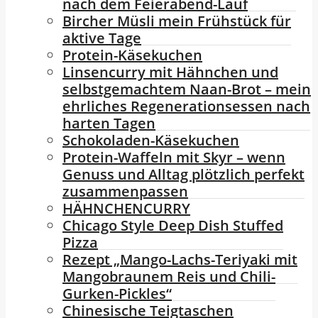
nach dem Feierabend-Lauf
Bircher Müsli mein Frühstück für
aktive Tage
Protein-Käsekuchen
Linsencurry mit Hähnchen und
selbstgemachtem Naan-Brot – mein
ehrliches Regenerationsessen nach
harten Tagen
Schokoladen-Käsekuchen
Protein-Waffeln mit Skyr – wenn
Genuss und Alltag plötzlich perfekt
zusammenpassen
HÄHNCHENCURRY
Chicago Style Deep Dish Stuffed
Pizza
Rezept „Mango-Lachs-Teriyaki mit
Mangobraunem Reis und Chili-
Gurken-Pickles“
Chinesische Teigtaschen