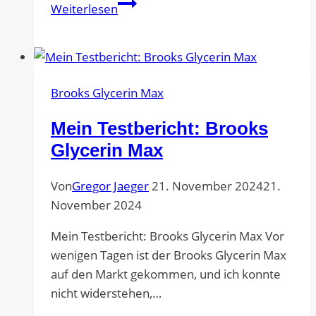
Brooks
Weiterlesen
Glycerin
Max
gegen
New
Brooks Glycerin Max
Balance
FuelCell
Mein Testbericht: Brooks
SuperComp
Glycerin Max
Trainer
v3
Von
Gregor Jaeger
21. November 2024
21.
November 2024
Mein Testbericht: Brooks Glycerin Max Vor
wenigen Tagen ist der Brooks Glycerin Max
auf den Markt gekommen, und ich konnte
nicht widerstehen,…