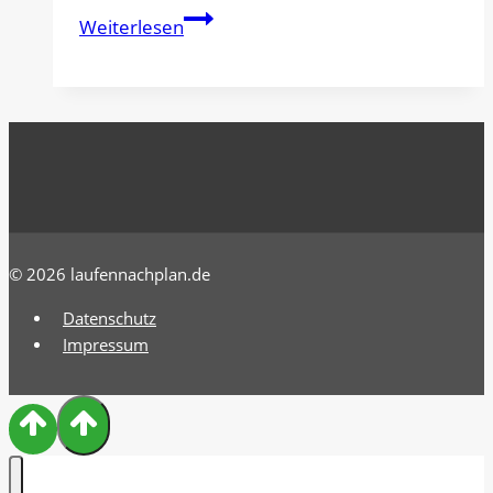
Welcher
Weiterlesen
Laufschuh
für
London?
BROOKS
GLYCERIN
GTS22
oder
ON
© 2026 laufennachplan.de
Cloudboom
Strike
Datenschutz
oder
Impressum
New
Balance
FuelCell
SuperComp
Trainer